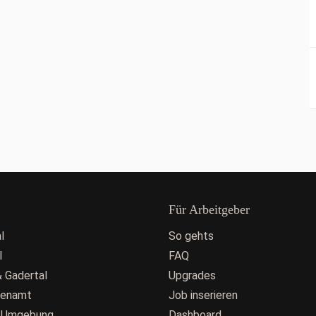
Für Arbeitgeber
l
So gehts
l
FAQ
 Gadertal
Upgrades
fenamt
Job inserieren
 Umgebung
Dashboard