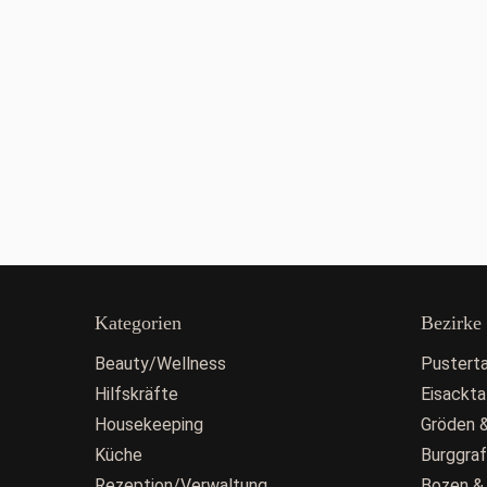
Kategorien
Bezirke
Beauty/Wellness
Pusterta
Hilfskräfte
Eisackta
Housekeeping
Gröden &
Küche
Burggra
Rezeption/Verwaltung
Bozen &