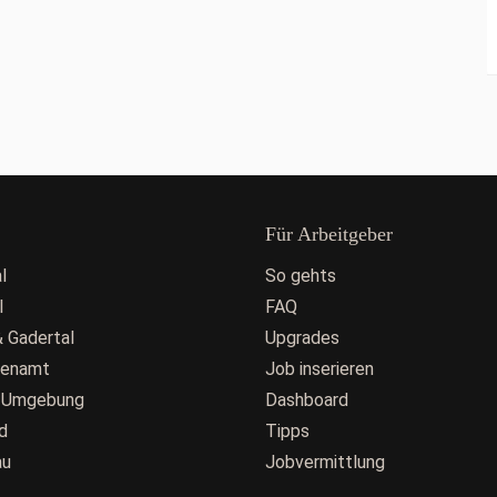
Für Arbeitgeber
l
So gehts
l
FAQ
 Gadertal
Upgrades
fenamt
Job inserieren
 Umgebung
Dashboard
d
Tipps
au
Jobvermittlung