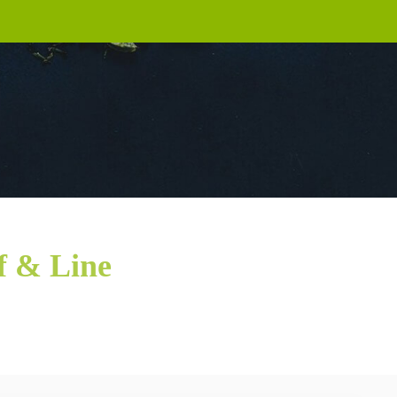
f & Line
s