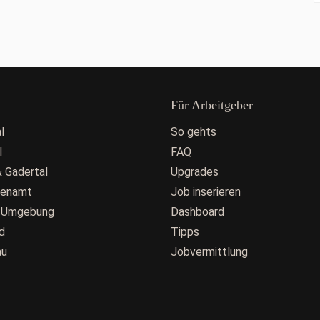
Für Arbeitgeber
l
So gehts
l
FAQ
 Gadertal
Upgrades
fenamt
Job inserieren
 Umgebung
Dashboard
d
Tipps
au
Jobvermittlung