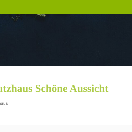
utzhaus Schöne Aussicht
haus