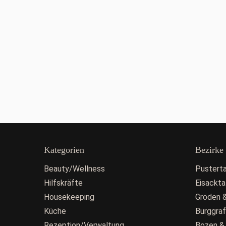
Kategorien
Bezirke
Beauty/Wellness
Pusterta
Hilfskräfte
Eisackta
Housekeeping
Gröden &
Küche
Burggra
Rezeption/Verwaltung
Bozen &