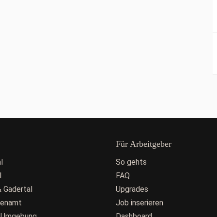
Für Arbeitgeber
l
So gehts
l
FAQ
 Gadertal
Upgrades
fenamt
Job inserieren
 Umgebung
Dashboard