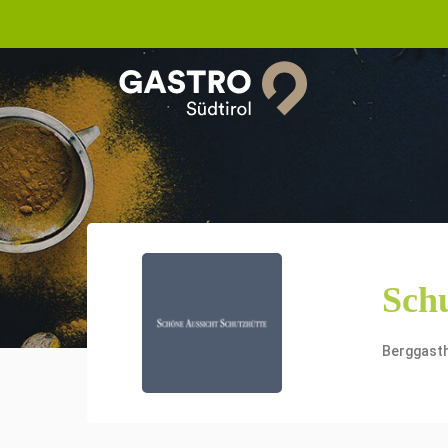
Sch
Berggast