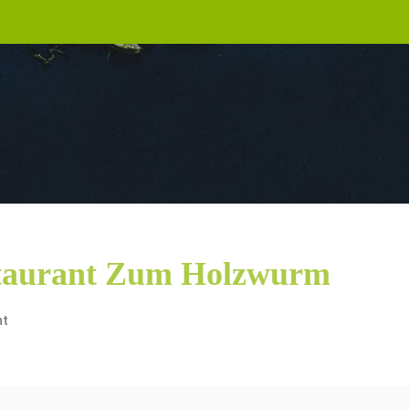
taurant Zum Holzwurm
nt