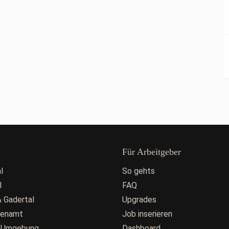
Für Arbeitgeber
l
So gehts
l
FAQ
 Gadertal
Upgrades
fenamt
Job inserieren
 Umgebung
Dashboard