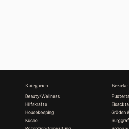
Kategorien
Bezirke
Beauty/Wellness
Pusterta
Hilfskräfte
Eisackta
Housekeeping
Gröden &
Küche
Burggra
Rezeption/Verwaltung
Bozen &