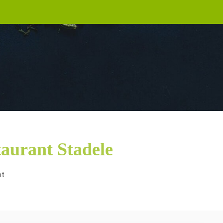
aurant Stadele
nt