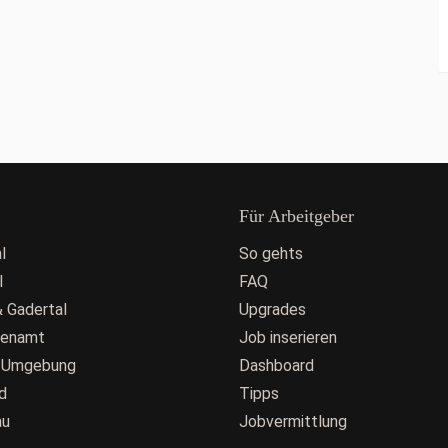
Für Arbeitgeber
l
So gehts
l
FAQ
 Gadertal
Upgrades
fenamt
Job inserieren
 Umgebung
Dashboard
d
Tipps
au
Jobvermittlung