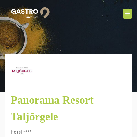
Panorama Resort
Taljörgele
Hotel ****