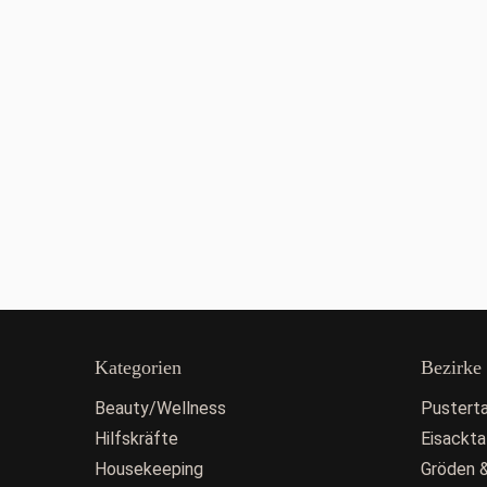
Kategorien
Bezirke
Beauty/Wellness
Pusterta
Hilfskräfte
Eisackta
Housekeeping
Gröden &