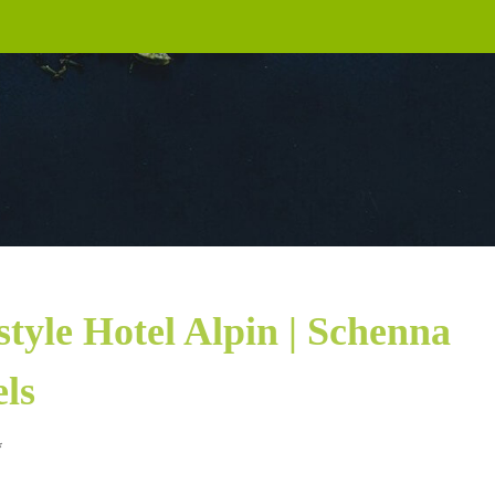
style Hotel Alpin | Schenna
ls
*