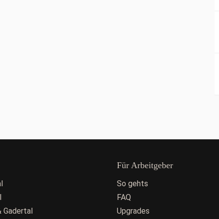
Für Arbeitgeber
l
So gehts
l
FAQ
 Gadertal
Upgrades