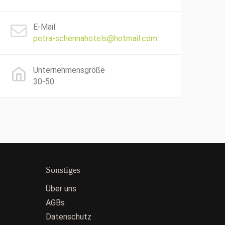
E-Mail:
petra-schennahotels@hotmail.com
Unternehmensgröße
30-50
Sonstiges
Über uns
AGBs
Datenschutz