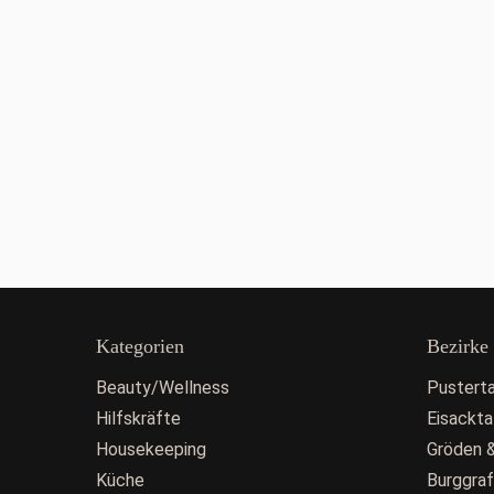
Kategorien
Bezirke
Beauty/Wellness
Pusterta
Hilfskräfte
Eisackta
Housekeeping
Gröden &
Küche
Burggra