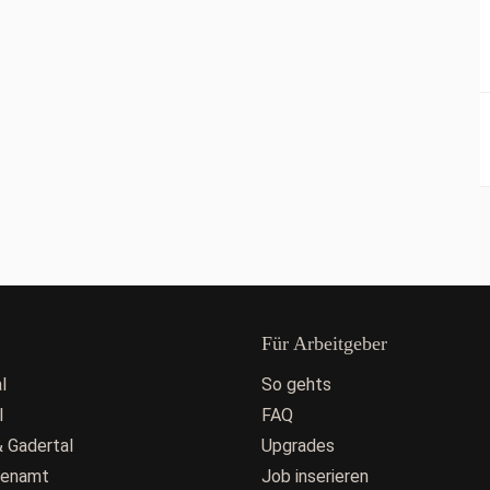
Für Arbeitgeber
l
So gehts
l
FAQ
 Gadertal
Upgrades
fenamt
Job inserieren