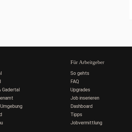
Für Arbeitgeber
l
So gehts
l
FAQ
 Gadertal
Upgrades
fenamt
Job inserieren
 Umgebung
Dashboard
d
Tipps
au
Jobvermittlung