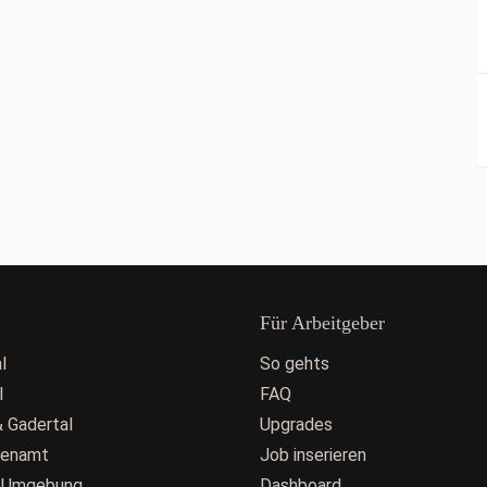
Für Arbeitgeber
l
So gehts
l
FAQ
 Gadertal
Upgrades
fenamt
Job inserieren
 Umgebung
Dashboard