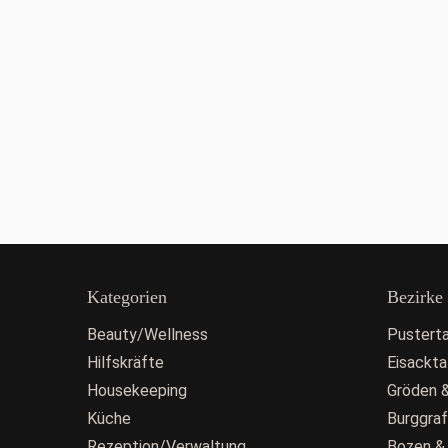
Kategorien
Bezirke
Beauty/Wellness
Pusterta
Hilfskräfte
Eisackta
Housekeeping
Gröden &
Küche
Burggra
Rezeption/Verwaltung
Bozen &