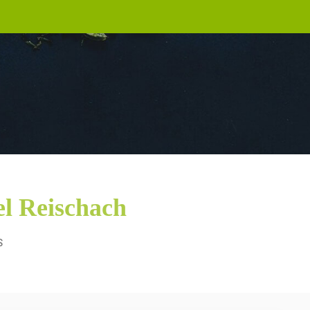
el Reischach
S