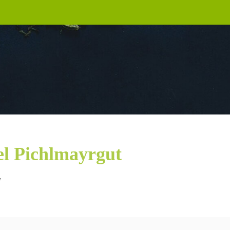
el Pichlmayrgut
*