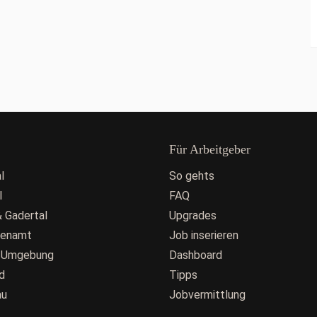
Für Arbeitgeber
l
So gehts
l
FAQ
 Gadertal
Upgrades
fenamt
Job inserieren
 Umgebung
Dashboard
d
Tipps
au
Jobvermittlung