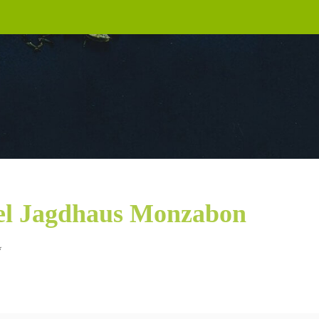
el Jagdhaus Monzabon
*