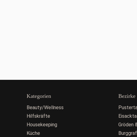
Kategorien
Bezirke
Beauty/Wellness
Pusterta
Hilfskräfte
Eisackta
Housekeeping
Gröden &
Küche
Burggra