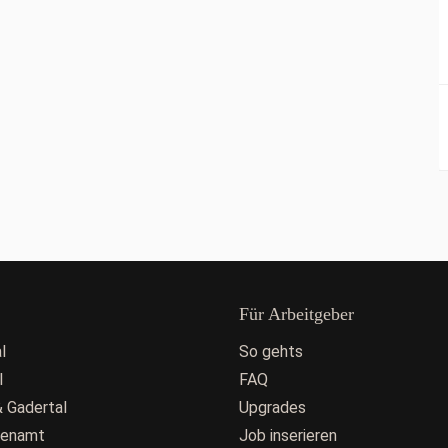
Für Arbeitgeber
l
So gehts
l
FAQ
 Gadertal
Upgrades
fenamt
Job inserieren