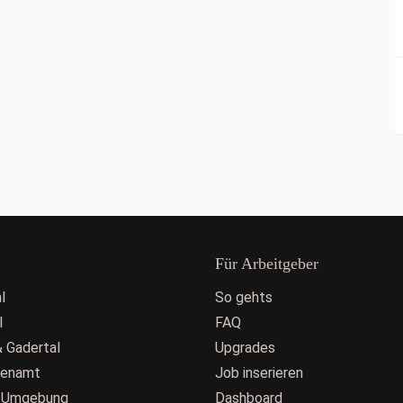
Für Arbeitgeber
l
So gehts
l
FAQ
 Gadertal
Upgrades
fenamt
Job inserieren
 Umgebung
Dashboard