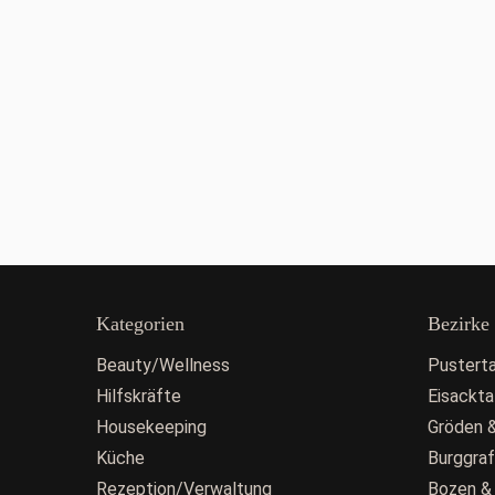
Kategorien
Bezirke
Beauty/Wellness
Pusterta
Hilfskräfte
Eisackta
Housekeeping
Gröden &
Küche
Burggra
Rezeption/Verwaltung
Bozen &