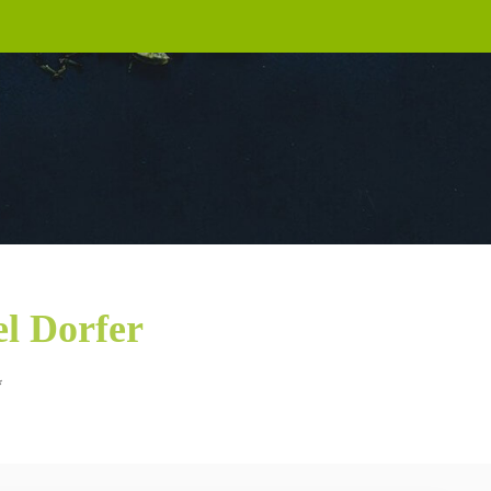
l Dorfer
*