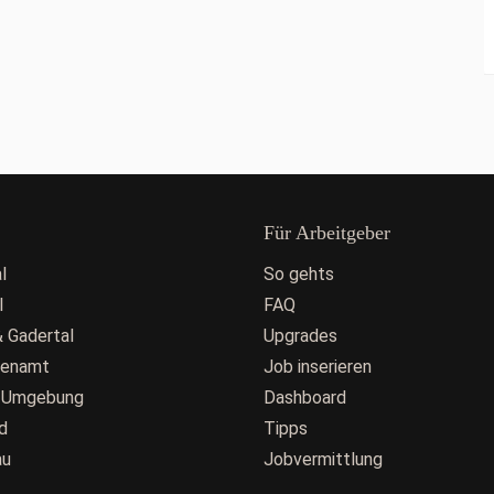
Für Arbeitgeber
l
So gehts
l
FAQ
 Gadertal
Upgrades
fenamt
Job inserieren
 Umgebung
Dashboard
d
Tipps
au
Jobvermittlung