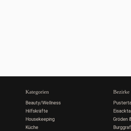
Kategorien
Bezirke
Beauty/Wellness
Pusterta
Hilfskräfte
Eisackta
Housekeeping
Gröden &
Küche
Burggra