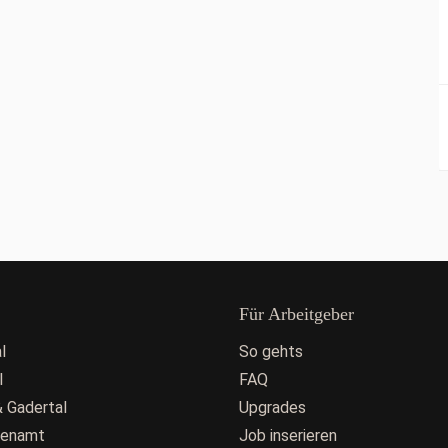
Für Arbeitgeber
l
So gehts
l
FAQ
 Gadertal
Upgrades
fenamt
Job inserieren