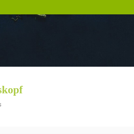
skopf
S