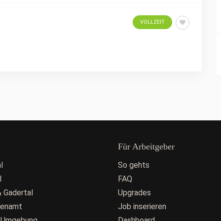
VOLLZEIT
Für Arbeitgeber
l
So gehts
l
FAQ
 Gadertal
Upgrades
fenamt
Job inserieren
 Umgebung
Dashboard