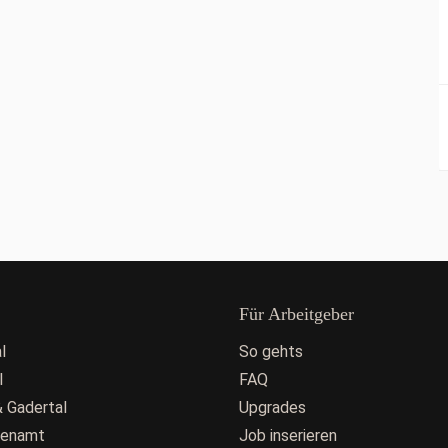
Für Arbeitgeber
l
So gehts
l
FAQ
 Gadertal
Upgrades
fenamt
Job inserieren