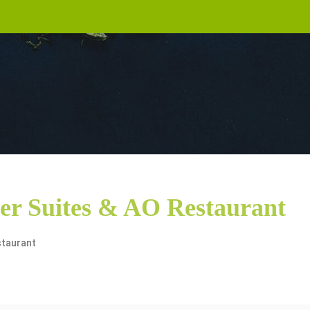
ler Suites & AO Restaurant
staurant