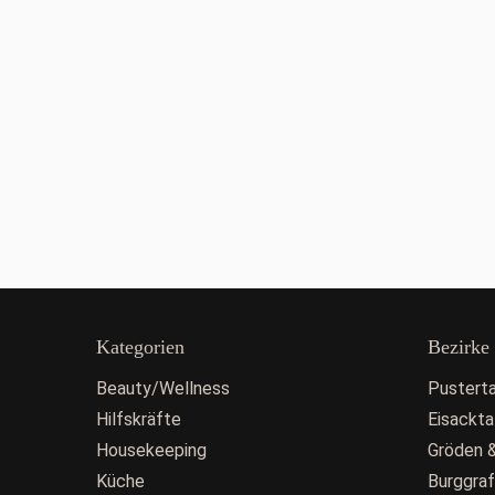
Kategorien
Bezirke
Beauty/Wellness
Pusterta
Hilfskräfte
Eisackta
Housekeeping
Gröden &
Küche
Burggra