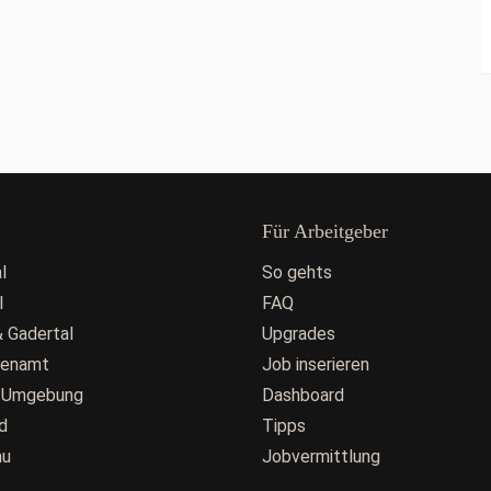
Für Arbeitgeber
l
So gehts
l
FAQ
 Gadertal
Upgrades
fenamt
Job inserieren
 Umgebung
Dashboard
d
Tipps
au
Jobvermittlung