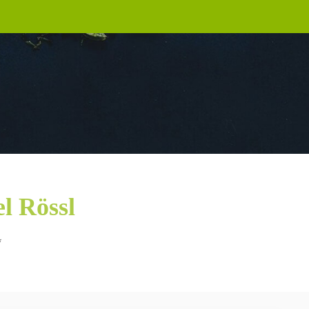
l Rössl
*