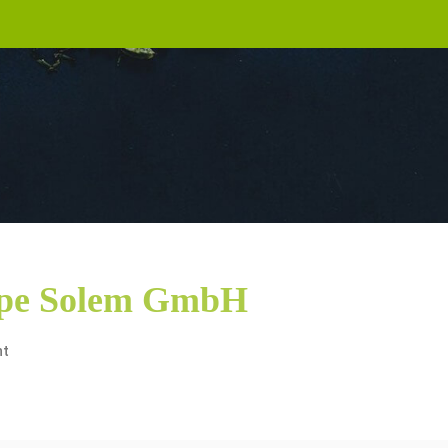
pe Solem GmbH
nt