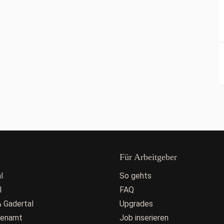
Für Arbeitgeber
l
So gehts
l
FAQ
 Gadertal
Upgrades
fenamt
Job inserieren