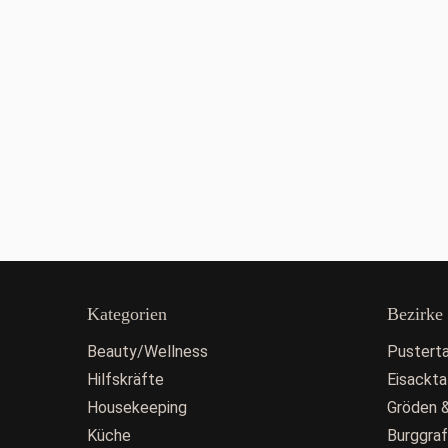
Kategorien
Bezirke
Beauty/Wellness
Pusterta
Hilfskräfte
Eisackta
Housekeeping
Gröden &
Küche
Burggra