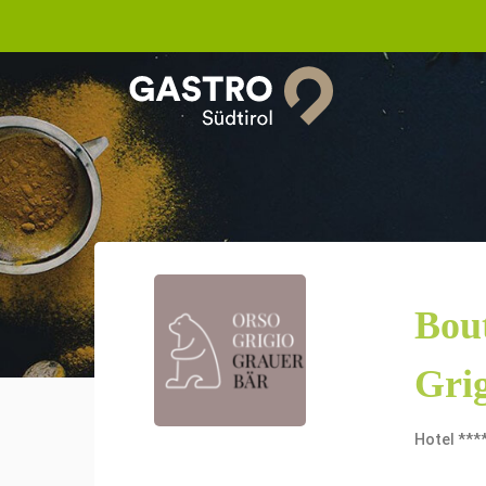
Bou
Gri
Hotel ***