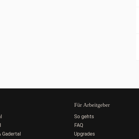
Für Arbeitgeber
l
So gehts
l
FAQ
 Gadertal
Upgrades