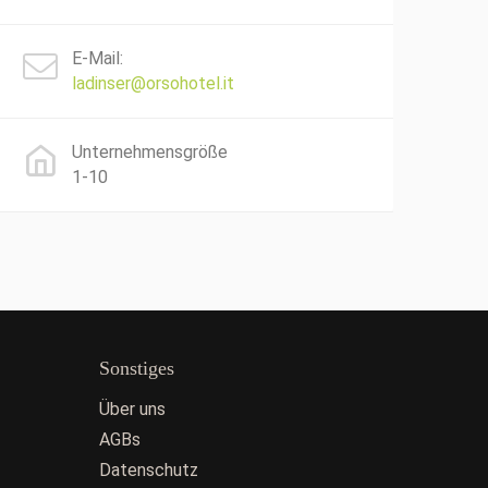
E-Mail:
ladinser@orsohotel.it
Unternehmensgröße
1-10
Sonstiges
Über uns
AGBs
Datenschutz