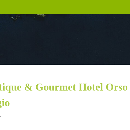
tique & Gourmet Hotel Orso
gio
*