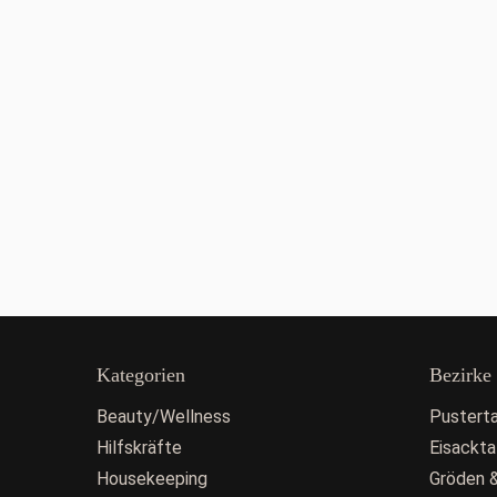
Kategorien
Bezirke
Beauty/Wellness
Pusterta
Hilfskräfte
Eisackta
Housekeeping
Gröden &