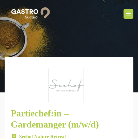
Partiechef:in –
Gardemanger (m/w/d)
Seehof Nature Retreat